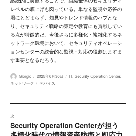
継続的に実施することで、組織全体のセキュリティ
レベルの底上げも図っている。単なる監視や応答の
場にとどまらず、知見やトレンド情報のハブとな
り、セキュリティ戦略の策定や教育にも貢献してい
る点が特徴的だ。今後さらに多様化・複雑化するネ
ットワーク環境において、セキュリティオペレーシ
ョンセンターの総合的な監視・対応の役割はますま
す重要となるだろう。
投
投
カ
Giorgio
2025年6月30日
IT
,
Security Operation Center
,
稿
稿
テ
タ
ネットワーク
デバイス
者
日:
ゴ
グ
リ
ー
投
次
稿
Security Operation Centerが担う
次
多様化時代の情報資産防衛と即応力
の
ナ